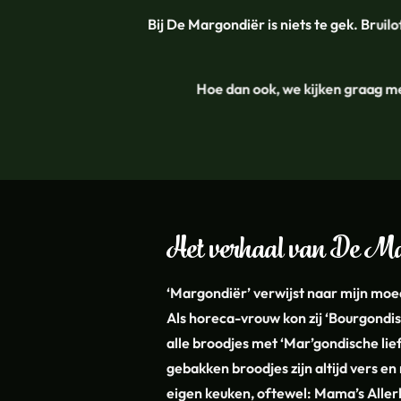
Bij De Margondiër is niets te gek. Bruil
Hoe dan ook, we kijken graag me
Het verhaal van De M
‘Margondiër’ verwijst naar mijn moed
Als horeca-vrouw kon zij ‘Bourgondi
alle broodjes met ‘Mar’gondische li
gebakken broodjes zijn altijd vers en 
eigen keuken, oftewel: Mama’s Aller