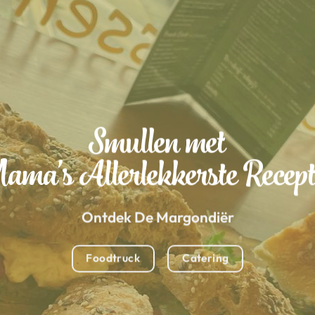
Smullen met
ma’s Allerlekkerste Recep
Ontdek De Margondiër
Foodtruck
Catering