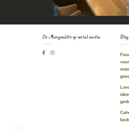
De Margondiër op social media
Blog
Food
voor
waa
goed
Lunc
idee
ged
Cate
bedr