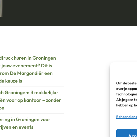
truck huren in Groningen
 jouw evenement? Dit is
rom De Margondiër een
e keuze is
Om de beste 
over je appa
h Groningen: 3 makkelijke
technologieë
ën voor op kantoor – zonder
Als je geen 
hebben op be
oe
Beheer dien
ring in Groningen voor
ijven en events
Acc