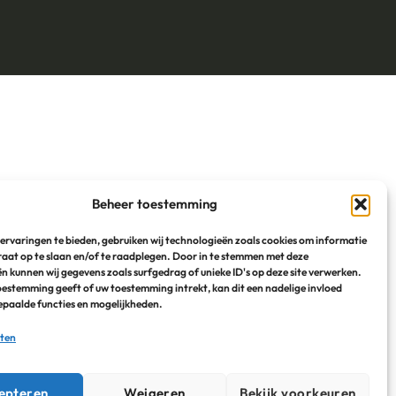
Beheer toestemming
ervaringen te bieden, gebruiken wij technologieën zoals cookies om informatie
raat op te slaan en/of te raadplegen. Door in te stemmen met deze
n kunnen wij gegevens zoals surfgedrag of unieke ID's op deze site verwerken.
toestemming geeft of uw toestemming intrekt, kan dit een nadelige invloed
paalde functies en mogelijkheden.
sten
epteren
Weigeren
Bekijk voorkeuren