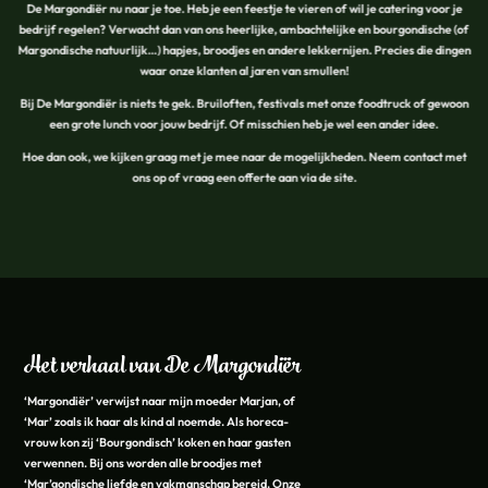
De Margondiër nu naar je toe. Heb je een feestje te vieren of wil je catering voor je
bedrijf regelen? Verwacht dan van ons heerlijke, ambachtelijke en bourgondische (of
Margondische natuurlijk…) hapjes, broodjes en andere lekkernijen. Precies die dingen
waar onze klanten al jaren van smullen!
Bij De Margondiër is niets te gek. Bruiloften, festivals met onze foodtruck of gewoon
een grote lunch voor jouw bedrijf. Of misschien heb je wel een ander idee.
Hoe dan ook, we kijken graag met je mee naar de mogelijkheden. Neem contact met
ons op of vraag een offerte aan via de site.
Het verhaal van De Margondiër
‘Margondiër’ verwijst naar mijn moeder Marjan, of
‘Mar’ zoals ik haar als kind al noemde. Als horeca-
vrouw kon zij ‘Bourgondisch’ koken en haar gasten
verwennen. Bij ons worden alle broodjes met
‘Mar’gondische liefde en vakmanschap bereid. Onze