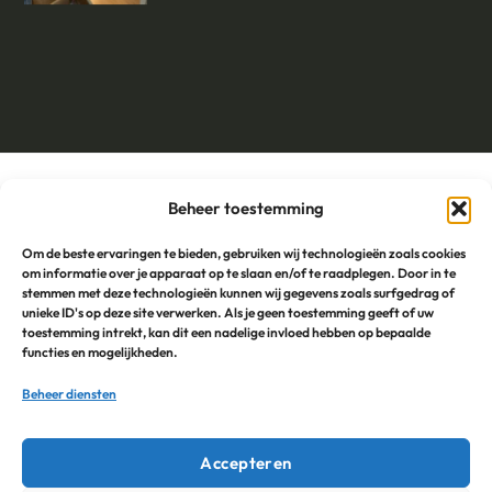
De Margondiër op social media
Beheer toestemming
Om de beste ervaringen te bieden, gebruiken wij technologieën zoals cookies
om informatie over je apparaat op te slaan en/of te raadplegen. Door in te
stemmen met deze technologieën kunnen wij gegevens zoals surfgedrag of
Blog
unieke ID's op deze site verwerken. Als je geen toestemming geeft of uw
toestemming intrekt, kan dit een nadelige invloed hebben op bepaalde
functies en mogelijkheden.
Foodtruck huren in Groningen voor jouw evenement? Dit is
Beheer diensten
waarom De Margondiër een goede keuze is
Lunch Groningen: 3 makkelijke ideeën voor op kantoor –
Accepteren
zonder gedoe