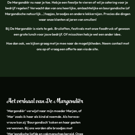
De Margondiër nu naar je toe. Heb je een feestje te vieren of wil je catering voor je
bedrijf regelen? Verwacht dan van ons heerlijke, ambachtelijke en bourgondische (of
Margondische natuurlijk…) hapjes, broodjes en andere lekkernijen. Precies die dingen
waar onze klanten al jaren van smullen!
Bij De Margondiër is niets te gek. Bruiloften, festivals met onze foodtruck of gewoon
een grote lunch voor jouw bedrijf. Of misschien heb je wel een ander idee.
Hoe dan ook, we kijken graag met je mee naar de mogelijkheden. Neem contact met
ons op of vraag een offerte aan via de site.
Het verhaal van De Margondiër
‘Margondiër’ verwijst naar mijn moeder Marjan, of
‘Mar’ zoals ik haar als kind al noemde. Als horeca-
vrouw kon zij ‘Bourgondisch’ koken en haar gasten
verwennen. Bij ons worden alle broodjes met
‘Mar’gondische liefde en vakmanschap bereid. Onze