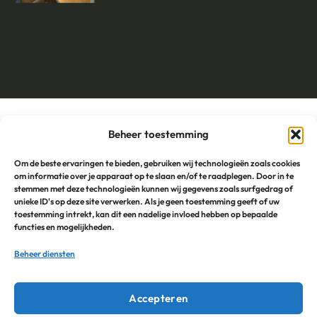
De Margondiër op social media
Beheer toestemming
Om de beste ervaringen te bieden, gebruiken wij technologieën zoals cookies
om informatie over je apparaat op te slaan en/of te raadplegen. Door in te
stemmen met deze technologieën kunnen wij gegevens zoals surfgedrag of
Blog
unieke ID's op deze site verwerken. Als je geen toestemming geeft of uw
toestemming intrekt, kan dit een nadelige invloed hebben op bepaalde
functies en mogelijkheden.
Foodtruck huren in Groningen voor jouw evenement? Dit is
Beheer diensten
waarom De Margondiër een goede keuze is
Lunch Groningen: 3 makkelijke ideeën voor op kantoor –
Accepteren
zonder gedoe