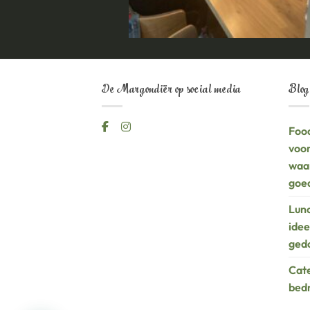
De Margondiër op social media
Blog
Food
voor
waa
goed
Lunc
idee
ged
Cate
bedr