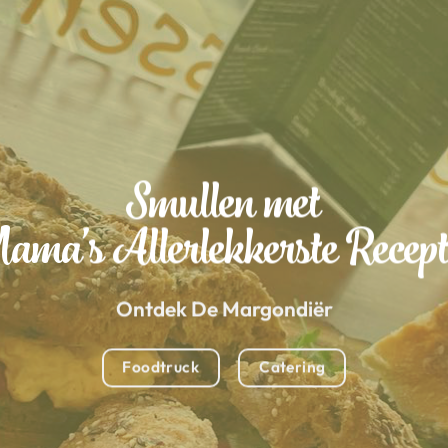
Smullen met
ma’s Allerlekkerste Recep
Ontdek De Margondiër
Foodtruck
Catering