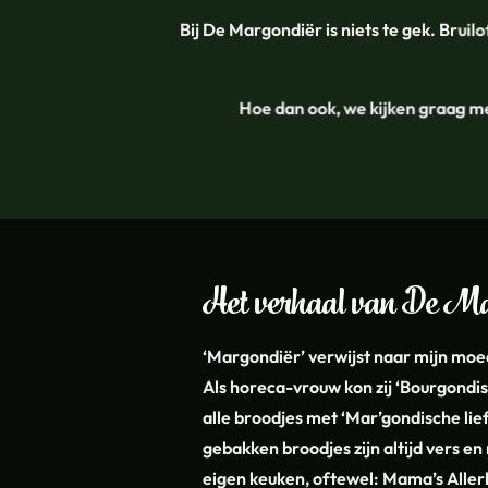
Bij De Margondiër is niets te gek. Bruil
Hoe dan ook, we kijken graag me
Het verhaal van De M
‘Margondiër’ verwijst naar mijn moed
Als horeca-vrouw kon zij ‘Bourgondi
alle broodjes met ‘Mar’gondische li
gebakken broodjes zijn altijd vers en 
eigen keuken, oftewel: Mama’s Aller