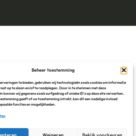
Beheer toestemming
ervaringen te bieden, gebruiken wij technologieën zoals cookies om informatie
raat op te slaan en/of te raadplegen. Door in te stemmen met deze
n kunnen wij gegevens zoals surfgedrag of unieke ID's op deze site verwerken.
toestemming geeft of uw toestemming intrekt, kan dit een nadelige invloed
paalde functies en mogelijkheden.
sten
epteren
Weigeren
Bekijk voorkeuren