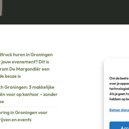
truck huren in Groningen
 jouw evenement? Dit is
rom De Margondiër een
e keuze is
Om de beste 
over je appa
h Groningen: 3 makkelijke
technologieë
ën voor op kantoor – zonder
Als je geen 
hebben op be
oe
Beheer dien
ring in Groningen voor
ijven en events
Acc