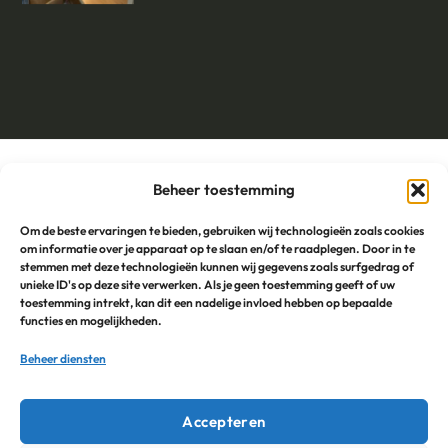
De Margondiër op social media
Beheer toestemming
Om de beste ervaringen te bieden, gebruiken wij technologieën zoals cookies
om informatie over je apparaat op te slaan en/of te raadplegen. Door in te
stemmen met deze technologieën kunnen wij gegevens zoals surfgedrag of
Blog
unieke ID's op deze site verwerken. Als je geen toestemming geeft of uw
toestemming intrekt, kan dit een nadelige invloed hebben op bepaalde
functies en mogelijkheden.
Foodtruck huren in Groningen voor jouw evenement? Dit is
Beheer diensten
waarom De Margondiër een goede keuze is
Lunch Groningen: 3 makkelijke ideeën voor op kantoor –
Accepteren
zonder gedoe