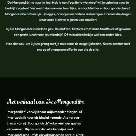
De Margondiër nu naar je toe. Heb je een feestje te vieren of wil je catering voor je
bedrijf regelen? Verwacht dan van ons heerlijke, ambachtelijke en bourgondische (of
Margondische natuurlijk…) hapjes, broodjes en andere lekkernijen. Precies die dingen
waar onze klanten al jaren van smullen!
Bij De Margondiër is niets te gek. Bruiloften, festivals met onze foodtruck of gewoon
een grote lunch voor jouw bedrijf. Of misschien heb je wel een ander idee.
Hoe dan ook, we kijken graag met je mee naar de mogelijkheden. Neem contact met
ons op of vraag een offerte aan via de site.
Het verhaal van De Margondiër
‘Margondiër’ verwijst naar mijn moeder Marjan, of
‘Mar’ zoals ik haar als kind al noemde. Als horeca-
vrouw kon zij ‘Bourgondisch’ koken en haar gasten
verwennen. Bij ons worden alle broodjes met
‘Mar’gondische liefde en vakmanschap bereid. Onze