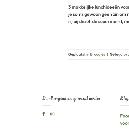
3 makkelijke lunchideeën voo
je soms gewoon geen zin om na
rij bij dezelfde supermarkt, 
Geplaatst in
Broodjes
|
Getagd
br
De Margondiër op social media
Blog
Food
voor