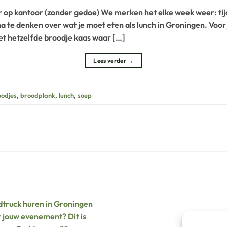
r op kantoor (zonder gedoe) We merken het elke week weer: ti
 te denken over wat je moet eten als lunch in Groningen. Voor j
met hetzelfde broodje kaas waar […]
Lees verder
→
oodjes
,
broodplank
,
lunch
,
soep
truck huren in Groningen
 jouw evenement? Dit is